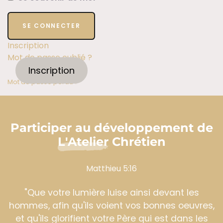
Inscription
Mot de passe oublié ?
Inscription
Mot de passe perdu ?
Participer au développement de
L'Atelier Chrétien
Matthieu 5:16
"Que votre lumière luise ainsi devant les
hommes, afin qu'ils voient vos bonnes oeuvres,
et qu'ils glorifient votre Père qui est dans les