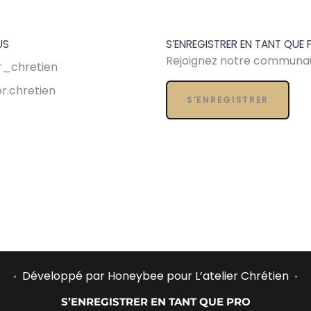
US
S’ENREGISTRER EN TANT QUE 
Rejoignez notre communa
er_chretien
er.chretien
S'ENREGISTRER
Développé par
Honeybee
pour L’atelier Chrétien
•
•
S’ENREGISTRER EN TANT QUE PRO