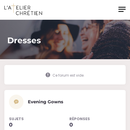
Skip to main content
Dresses
Ce forum est vide.
Evening Gowns
SUJETS
RÉPONSES
0
0